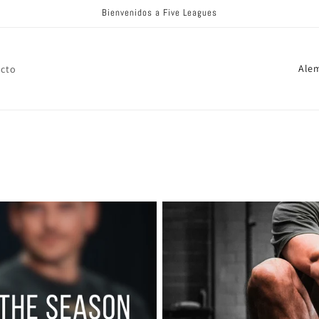
Bienvenidos a Five Leagues
P
cto
a
í
s
/
r
e
g
i
ó
n