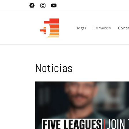
Ir
directamente
Facebook
Instagram
YouTube
al contenido
Hogar
Comercio
Conta
Noticias